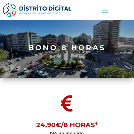
BONO 8 HORAS

24,90€/8 HORAS*
IVA no incluido